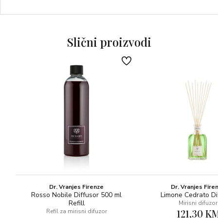
NOTE SRCA: ruža, lavanda, kardamom
BAZNE NOTE: sandalovina, guaiac drvo, praline
Slični proizvodi
Dr. Vranjes Firenze
Dr. Vranjes Fire
Rosso Nobile Diffusor 500 ml
Limone Cedrato Di
Refill
Mirisni difuzor
121,30 K
Refil za mirisni difuzor