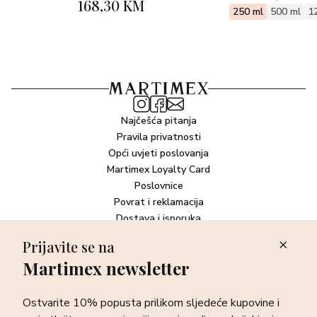
168,30 KM
250 ml
500 ml
1
Najčešća pitanja
Pravila privatnosti
Opći uvjeti poslovanja
Martimex Loyalty Card
Poslovnice
Povrat i reklamacija
Dostava i isporuka
Plaćanje robe
Prijavite se na
Martimex newsletter
Newsletter
Ostvarite 10% popusta prilikom sljedeće kupovine i prvi otkrijte
Ostvarite 10% popusta prilikom sljedeće kupovine i
sve o najnovijim proizvodima, akcijskim i ekskluzivnim