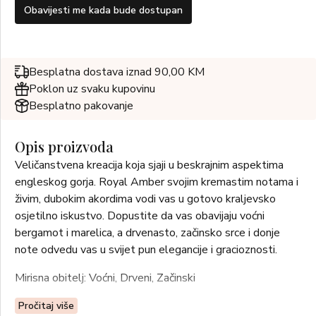
Obavijesti me kada bude dostupan
Besplatna dostava iznad 90,00 KM
Poklon uz svaku kupovinu
Besplatno pakovanje
Opis proizvoda
Veličanstvena kreacija koja sjaji u beskrajnim aspektima
engleskog gorja. Royal Amber svojim kremastim notama i
živim, dubokim akordima vodi vas u gotovo kraljevsko
osjetilno iskustvo. Dopustite da vas obavijaju voćni
bergamot i marelica, a drvenasto, začinsko srce i donje
note odvedu vas u svijet pun elegancije i gracioznosti.
Mirisna obitelj: Voćni, Drveni, Začinski
GORNJE NOTE: bergamot, marelica, esencija đumbira
Pročitaj više