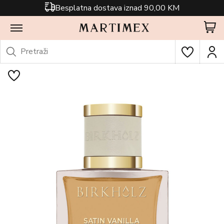
Besplatna dostava iznad 90,00 KM