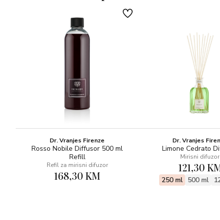
Dr. Vranjes Firenze
Dr. Vranjes Fire
Rosso Nobile Diffusor 500 ml
Limone Cedrato Di
Refill
Mirisni difuzor
121,30 K
Refil za mirisni difuzor
168,30 KM
250 ml
500 ml
1