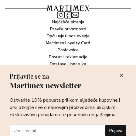
Najčešća pitanja
Pravila privatnosti
Opći uvjeti poslovanja
Martimex Loyalty Card
Poslovnice
Povrat i reklamacija
Dostava i isporuka
Plaćanje robe
Prijavite se na
Martimex newsletter
Newsletter
Ostvarite 10% popusta prilikom sljedeće kupovine i prvi otkrijte
Ostvarite 10% popusta prilikom sljedeće kupovine i
sve o najnovijim proizvodima, akcijskim i ekskluzivnim
ponudama te posebnim događanjima.
prvi otkrijte sve o najnovijim proizvodima, akcijskim i
ekskluzivnim ponudama te posebnim događanjima.
Prijava
Prijava