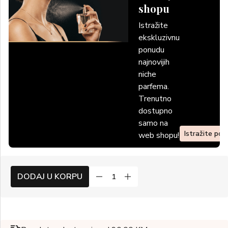
shopu
Istražite
ekskluzivnu
ponudu
najnovijih
niche
parfema.
Trenutno
dostupno
samo na
Istražite po
web shopu!
DODAJ U KORPU