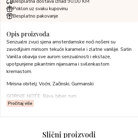
Besplatna dostava iznad 90,00 KM
Poklon uz svaku kupovinu
Besplatno pakovanje
Opis proizvoda
Senzualni zvuci sjena amsterdamske noći nošeni su
zavodljivim mirisom tekuće karamele i zlatne vanilije. Satin
Vanilla obavija sve aurom senzualnosti i ekstaze,
upotpunjene pikantnim nijansama i svilenkastom
kremastom.
Mirisna obitelj: Voćni, Začinski, Gurmanski
GORNJE NOTE: šljiva, biber, rum
Pročitaj više
NOTE SRCA: gardenija, cvijet naranče, karamela
BAZNE NOTE: vanilija iz džungle, mlijeko, sandalovina
Slični proizvodi