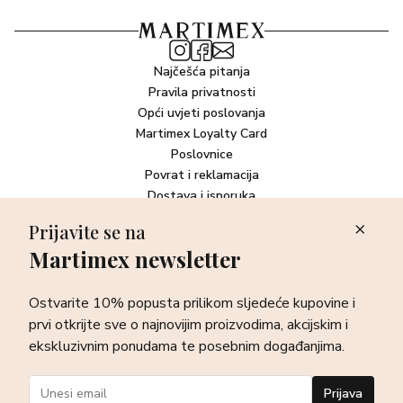
dragocjeni resurs.
Najčešća pitanja
Pravila privatnosti
Opći uvjeti poslovanja
Martimex Loyalty Card
Poslovnice
Povrat i reklamacija
Dostava i isporuka
Plaćanje robe
Prijavite se na
Martimex newsletter
Newsletter
Ostvarite 10% popusta prilikom sljedeće kupovine i prvi otkrijte
Ostvarite 10% popusta prilikom sljedeće kupovine i
sve o najnovijim proizvodima, akcijskim i ekskluzivnim
ponudama te posebnim događanjima.
prvi otkrijte sve o najnovijim proizvodima, akcijskim i
ekskluzivnim ponudama te posebnim događanjima.
Prijava
Prijava