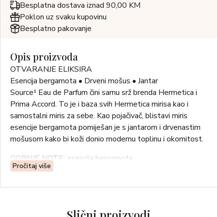
Besplatna dostava iznad 90,00 KM
Poklon uz svaku kupovinu
Besplatno pakovanje
Opis proizvoda
OTVARANJE ELIKSIRA
Esencija bergamota • Drveni mošus • Jantar
Source¹ Eau de Parfum čini samu srž brenda Hermetica i
Prima Accord. To je i baza svih Hermetica mirisa kao i
samostalni miris za sebe. Kao pojačivač, blistavi miris
esencije bergamota pomiješan je s jantarom i drvenastim
mošusom kako bi koži donio modernu toplinu i okomitost.
GORNJE NOTE: esencija bergamota
Pročitaj više
BAZNE NOTE: drvenasti mošus, jantar, esencija smirne
Source¹ je čist miris bez alkohola. Njegova formula nudi
savršenu alkemiju između parfema i kože, s dugotrajnim
Slični proizvodi
učinkom. Njegova hidratantna baza, napravljena od