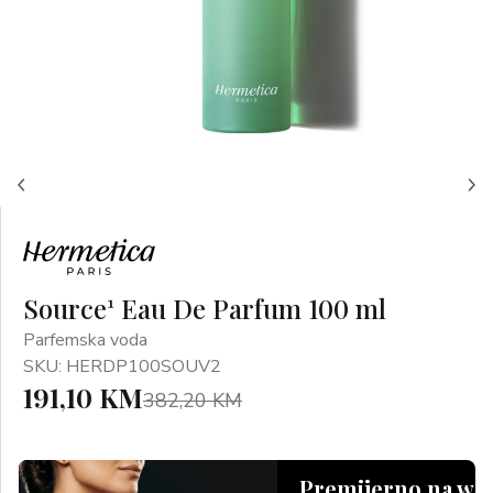
Source¹ Eau De Parfum 100 ml
Parfemska voda
SKU: HERDP100SOUV2
191,10 KM
382,20 KM
Premijerno na we