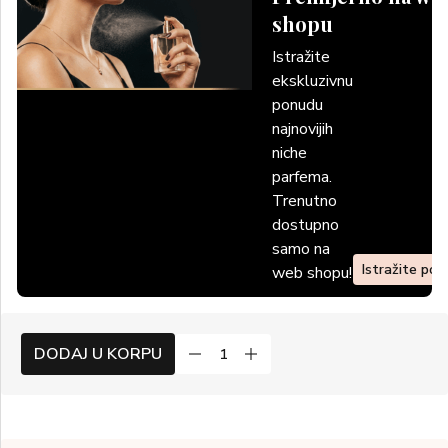
shopu
Istražite
ekskluzivnu
ponudu
najnovijih
niche
parfema.
Trenutno
dostupno
samo na
Istražite po
web shopu!
DODAJ U KORPU