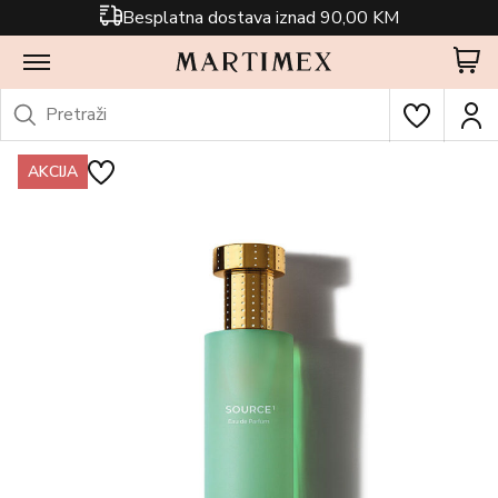
Besplatna dostava iznad 90,00 KM
AKCIJA