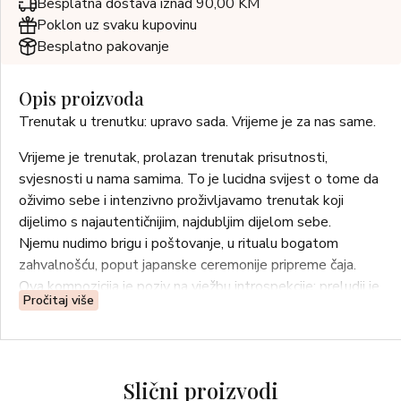
Besplatna dostava iznad 90,00 KM
Poklon uz svaku kupovinu
Besplatno pakovanje
Opis proizvoda
Trenutak u trenutku: upravo sada. Vrijeme je za nas same.
Vrijeme je trenutak, prolazan trenutak prisutnosti,
svjesnosti u nama samima. To je lucidna svijest o tome da
oživimo sebe i intenzivno proživljavamo trenutak koji
dijelimo s najautentičnijim, najdubljim dijelom sebe.
Njemu nudimo brigu i poštovanje, u ritualu bogatom
zahvalnošću, poput japanske ceremonije pripreme čaja.
Ova kompozicija je poziv na vježbu introspekcije: preludij je
Pročitaj više
bergamot u akordu s kamilicom i smirenošću pelina, čija
topla, drvenasta nota štiti i umiruje.
Plavi čaj, iris i verbena otkucaji su srca koje ne obilježava
prolazak vremena, već ga širi u beskraj, obavijajući nas
Slični proizvodi
dimenzijom brige i poštovanja.