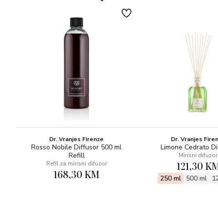
S ekspresivnom snagom cedrovine, mošusa i jantara, baza
prima dragocjene, dinamizirajuće note crnog čaja.
GORNJE NOTE: BERGAMOT, BILJKA PELIN, PLAVA
KAMILICA
NOTE SRCA: PLAVI ČAJ, IRIS, VRBENA
BAZNE NOTE: CEDROVINA, MOŠUS, JANTAR, CRNI
ČAJ
OLFAKTIVNA OBITELJ: MIRNO CVJETNA
Parfumer: CRISTIAN CALABRÒ
Dr. Vranjes Firenze
Dr. Vranjes Fire
Rosso Nobile Diffusor 500 ml
Limone Cedrato Di
Refill
Mirisni difuzor
121,30 K
Refil za mirisni difuzor
168,30 KM
250 ml
500 ml
1