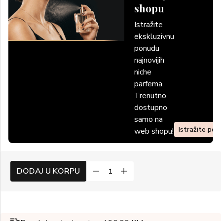
shopu
Istražite
ekskluzivnu
ponudu
najnovijih
niche
parfema.
Trenutno
dostupno
samo na
Istražite po
web shopu!
DODAJ U KORPU