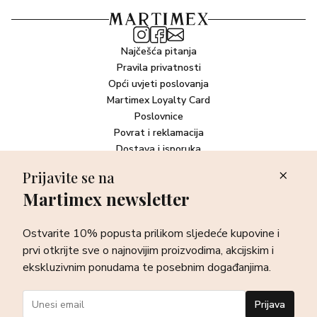
Najčešća pitanja
Pravila privatnosti
Opći uvjeti poslovanja
Martimex Loyalty Card
Poslovnice
Povrat i reklamacija
Dostava i isporuka
Plaćanje robe
Prijavite se na
Martimex newsletter
Newsletter
Ostvarite 10% popusta prilikom sljedeće kupovine i prvi otkrijte
Ostvarite 10% popusta prilikom sljedeće kupovine i
sve o najnovijim proizvodima, akcijskim i ekskluzivnim
ponudama te posebnim događanjima.
prvi otkrijte sve o najnovijim proizvodima, akcijskim i
ekskluzivnim ponudama te posebnim događanjima.
Prijava
Prijava