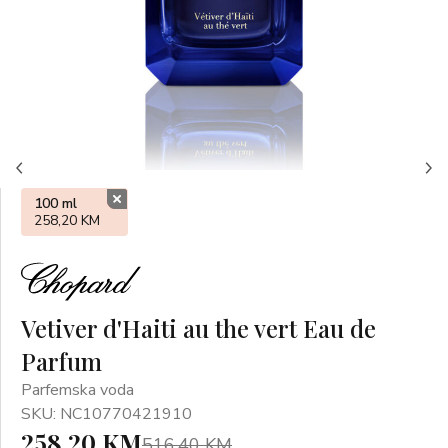
%
100 ml
258,20 KM
Vetiver d'Haiti au the vert Eau de
Parfum
Parfemska voda
SKU: NC10770421910
258,20 KM
516,40 KM