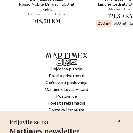
Rosso Nobile Diffusor 500 ml
Limone Cedrato Di
Refill
Mirisni difuzor
121,30 K
Refil za mirisni difuzor
168,30 KM
250 ml
500 ml
1
Najčešća pitanja
Pravila privatnosti
Opći uvjeti poslovanja
Martimex Loyalty Card
Poslovnice
Povrat i reklamacija
Dostava i isporuka
Plaćanje robe
Prijavite se na
Martimex newsletter