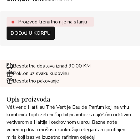
Proizvod trenutno nije na stanju
DODAJ U KORPU
Besplatna dostava iznad 90,00 KM
Poklon uz svaku kupovinu
Besplatno pakovanje
Opis proizvoda
Vétiver d'Haïti au Thé Vert je Eau de Parfum koji na vrhu
kombinira topli zeleni čaj i biljni amber s najčišćim održivim
vetiverom s Haitija i cedrovinom u srcu. Bazne note
vunenog drva i mošusa zaokružuju elegantan i profinjen
miris koji izaziva izuzetno rafiniran osjećaj.