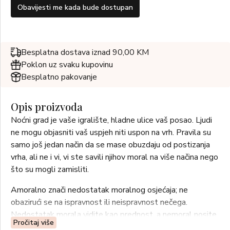
Obavijesti me kada bude dostupan
Besplatna dostava iznad 90,00 KM
Poklon uz svaku kupovinu
Besplatno pakovanje
Opis proizvoda
Noćni grad je vaše igralište, hladne ulice vaš posao. Ljudi
ne mogu objasniti vaš uspjeh niti uspon na vrh. Pravila su
samo još jedan način da se mase obuzdaju od postizanja
vrha, ali ne i vi, vi ste savili njihov moral na više načina nego
što su mogli zamisliti.
Amoralno znači nedostatak moralnog osjećaja; ne
obazirući se na ispravnost ili neispravnost nečega.
Nedostatak morala vidite kao prednost, a nemoral nosite
Pročitaj više
kao svoj omiljeni miris.