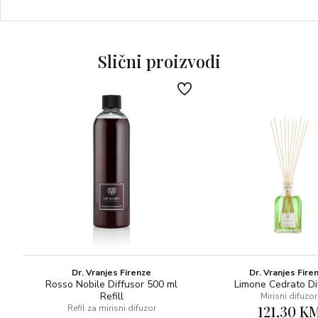
Amoral je unisex Extrait de Parfum s prirodnim esencijama.
NOTE: Limeta, crni čaj, kardamom, cimet, kumin, dimljene
Slični proizvodi
suhe šljive, ljubičica, iris, oud, cipriol, cvijet naranče, note
jantara, sandalovina i tonka.
MAGIJA IZA BRANDA: U društvu slijedimo kodeks koji
smatramo normom. Međutim, neki ljudi ne pripadaju tom
rasponu, oni su autsajderi društva jer prolaze mračnim
stazama do vlastitog upitnog uspjeha. Kako miriše
nemoral? Miris će vas privući, a da uopće niste svjesni što
je to što mirišete. Koliko god bio misteriozan, toliko je
Amoral složen.
Dr. Vranjes Firenze
Dr. Vranjes Fire
Rosso Nobile Diffusor 500 ml
Limone Cedrato Di
Refill
Mirisni difuzor
121,30 K
Refil za mirisni difuzor