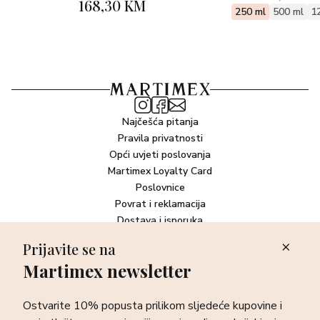
168,30 KM
250 ml
500 ml
1
Najčešća pitanja
Pravila privatnosti
Opći uvjeti poslovanja
Martimex Loyalty Card
Poslovnice
Povrat i reklamacija
Dostava i isporuka
Plaćanje robe
Prijavite se na
Martimex newsletter
Newsletter
Ostvarite 10% popusta prilikom sljedeće kupovine i prvi otkrijte
Ostvarite 10% popusta prilikom sljedeće kupovine i
sve o najnovijim proizvodima, akcijskim i ekskluzivnim