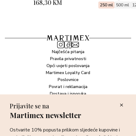
168,30 KM
250 ml
500 ml
1
Najčešća pitanja
Pravila privatnosti
Opći uvjeti poslovanja
Martimex Loyalty Card
Poslovnice
Povrat i reklamacija
Dostava i isporuka
Plaćanje robe
Prijavite se na
Martimex newsletter
Newsletter
Ostvarite 10% popusta prilikom sljedeće kupovine i prvi otkrijte
Ostvarite 10% popusta prilikom sljedeće kupovine i
sve o najnovijim proizvodima, akcijskim i ekskluzivnim