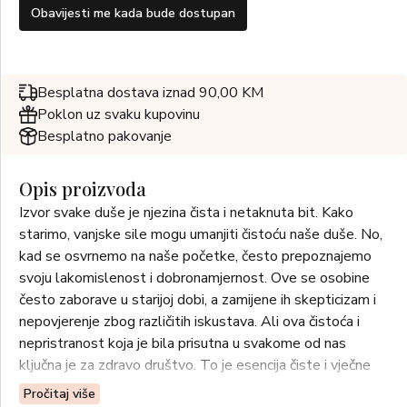
Obavijesti me kada bude dostupan
Besplatna dostava iznad 90,00 KM
Poklon uz svaku kupovinu
Besplatno pakovanje
Opis proizvoda
Izvor svake duše je njezina čista i netaknuta bit. Kako
starimo, vanjske sile mogu umanjiti čistoću naše duše. No,
kad se osvrnemo na naše početke, često prepoznajemo
svoju lakomislenost i dobronamjernost. Ove se osobine
često zaborave u starijoj dobi, a zamijene ih skepticizam i
nepovjerenje zbog različitih iskustava. Ali ova čistoća i
nepristranost koja je bila prisutna u svakome od nas
ključna je za zdravo društvo. To je esencija čiste i vječne
mladosti.
Pročitaj više