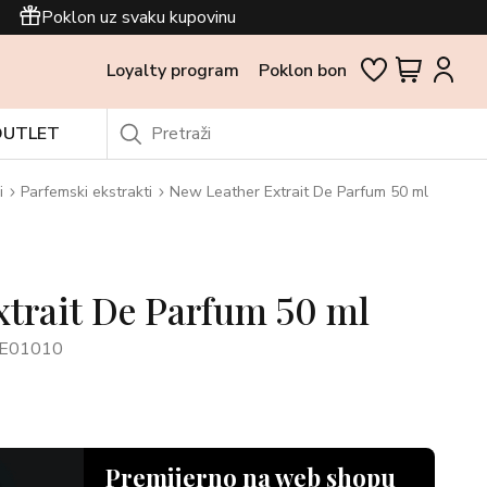
Poklon uz svaku kupovinu
Loyalty program
Poklon bon
OUTLET
i
Parfemski ekstrakti
New Leather Extrait De Parfum 50 ml
xtrait De Parfum 50 ml
E01010
Premijerno na web shopu