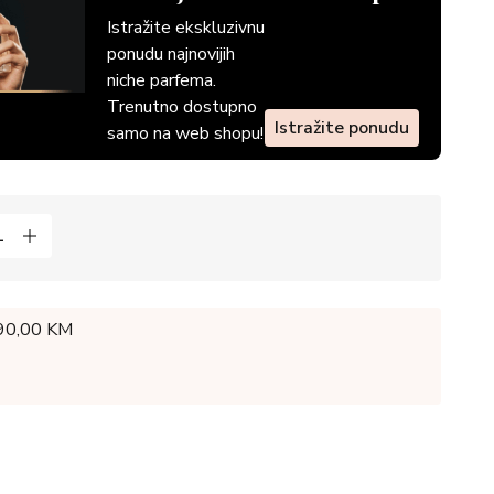
Istražite ekskluzivnu
ponudu najnovijih
niche parfema.
Trenutno dostupno
Istražite ponudu
samo na web shopu!
 90,00 KM