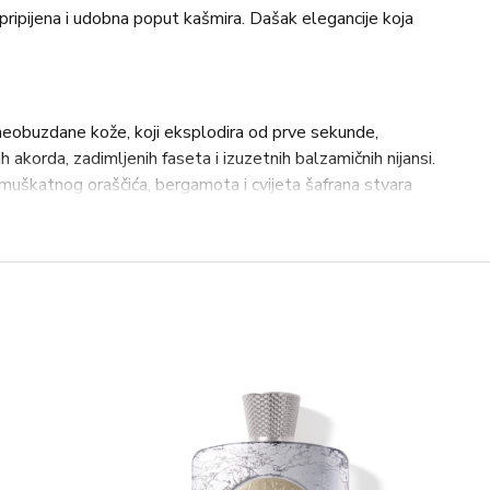
 pripijena i udobna poput kašmira. Dašak elegancije koja
 neobuzdane kože, koji eksplodira od prve sekunde,
akorda, zadimljenih faseta i izuzetnih balzamičnih nijansi.
 muškatnog oraščića, bergamota i cvijeta šafrana stvara
ima note antilop kože. Obogaćen mekim i svilenkastim
labdanuma i kardamoma. Dok topla šuma i cimet plamte
ijeni dubokim i tajanstvenim notama Cypriola i Gurjum
afrana, ružičasti papar, muškatni oraščić
damom, ružino drvo
op kože, korica cimeta, pačuli, vetiver, gurjum balzam,