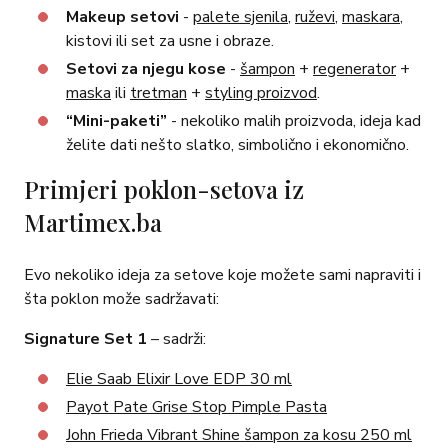
Makeup setovi
-
palete sjenila
,
ruževi
,
maskara
,
kistovi ili set za usne i obraze.
Setovi za njegu kose
-
šampon
+
regenerator
+
maska
ili
tretman
+
styling proizvod
.
“Mini-paketi”
- nekoliko malih proizvoda, ideja kad
želite dati nešto slatko, simbolično i ekonomično.
Primjeri poklon-setova iz
Martimex.ba
Evo nekoliko ideja za setove koje možete sami napraviti i
šta poklon može sadržavati:
Signature Set 1
– sadrži:
Elie Saab Elixir Love EDP 30 ml
Payot Pate Grise Stop Pimple Pasta
John Frieda Vibrant Shine šampon za kosu 250 ml