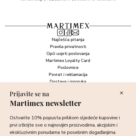
Najčešća pitanja
Pravila privatnosti
Opći uvjeti poslovanja
Martimex Loyalty Card
Poslovnice
Povrat i reklamacija
Dostava i isporuka
Plaćanje robe
Prijavite se na
Martimex newsletter
Newsletter
Ostvarite 10% popusta prilikom sljedeće kupovine i prvi otkrijte
Ostvarite 10% popusta prilikom sljedeće kupovine i
sve o najnovijim proizvodima, akcijskim i ekskluzivnim
ponudama te posebnim događanjima.
prvi otkrijte sve o najnovijim proizvodima, akcijskim i
ekskluzivnim ponudama te posebnim događanjima.
Prijava