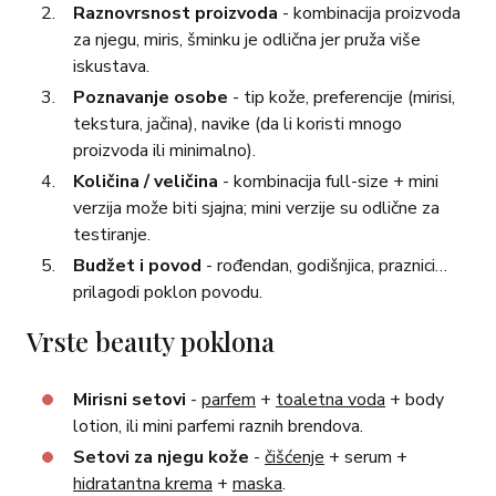
Raznovrsnost proizvoda
- kombinacija proizvoda
za njegu, miris, šminku je odlična jer pruža više
iskustava.
Poznavanje osobe
- tip kože, preferencije (mirisi,
tekstura, jačina), navike (da li koristi mnogo
proizvoda ili minimalno).
Količina / veličina
- kombinacija full-size + mini
verzija može biti sjajna; mini verzije su odlične za
testiranje.
Budžet i povod
- rođendan, godišnjica, praznici…
prilagodi poklon povodu.
Vrste beauty poklona
Mirisni setovi
-
parfem
+
toaletna voda
+ body
lotion, ili mini parfemi raznih brendova.
Setovi za njegu kože
-
čišćenje
+ serum +
hidratantna krema
+
maska
.