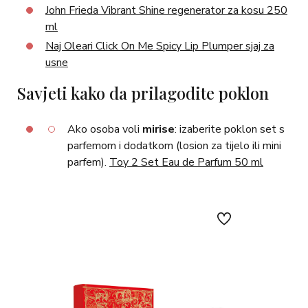
John Frieda Vibrant Shine regenerator za kosu 250
ml
Naj Oleari Click On Me Spicy Lip Plumper sjaj za
usne
Savjeti kako da prilagodite poklon
Ako osoba voli
mirise
: izaberite poklon set s
parfemom i dodatkom (losion za tijelo ili mini
parfem).
Toy 2 Set Eau de Parfum 50 ml