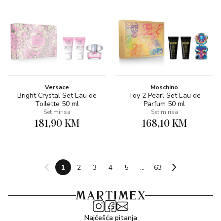
Versace
Moschino
Bright Crystal Set Eau de
Toy 2 Pearl Set Eau de
Toilette 50 ml
Parfum 50 ml
Set mirisa
Set mirisa
181,90 KM
168,10 KM
1
2
3
4
5
...
63
Najčešća pitanja