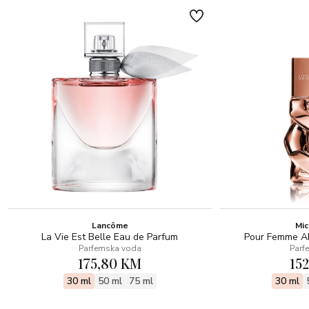
Lancôme
Mic
La Vie Est Belle Eau de Parfum
Pour Femme Ab
Parfemska voda
Parf
175,80 KM
15
30 ml
50 ml
75 ml
30 ml