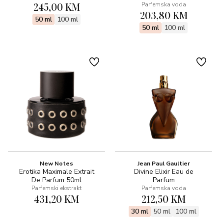
245,00 KM
Parfemska voda
203,80 KM
50 ml
100 ml
50 ml
100 ml
New Notes
Jean Paul Gaultier
Erotika Maximale Extrait
Divine Elixir Eau de
De Parfum 50ml
Parfum
Parfemski ekstrakt
Parfemska voda
431,20 KM
212,50 KM
30 ml
50 ml
100 ml