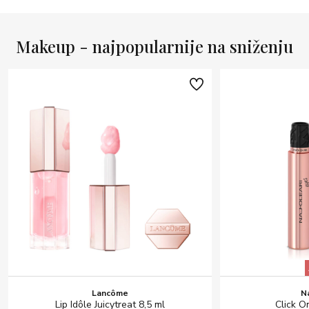
Makeup - najpopularnije na sniženju
Lancôme
N
Lip Idôle Juicytreat 8,5 ml
Click 