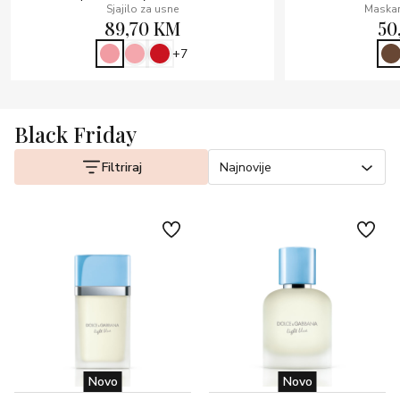
Sjajilo za usne
Maskar
89,70 KM
50
+7
Black Friday
Filtriraj
Najnovije
Novo
Novo